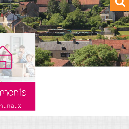
ments
munaux