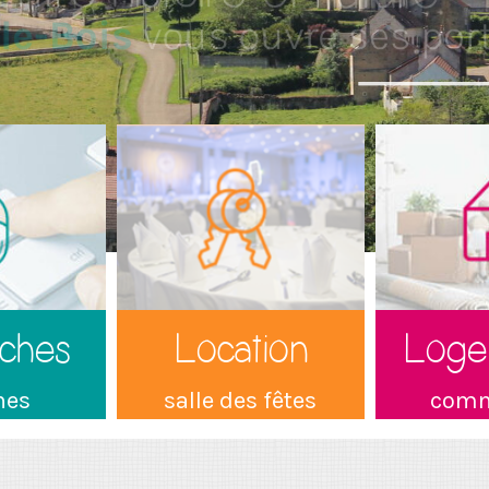
ches
Location
Loge
nes
salle des fêtes
com