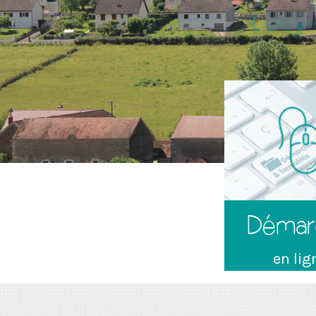
Démar
en lig