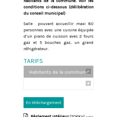
habitants de la commune. Voir les
conditions ci-dessous (délibération
du conseil municipal)
Salle pouvant accueillir maxi 80
personnes avec une cuisine équipée
d’un piano de cuisson avec 2 fours
gaz et 5 bouches gaz, un grand
réfrigérateur.
TARIFS
Habitants de la commune
1 journée
: 55
.00€
2 journées : 90.00€
Week-end de 3 journées
:
125.00€
En téléchargement
Règlement intérieur
(206Ko)
publié